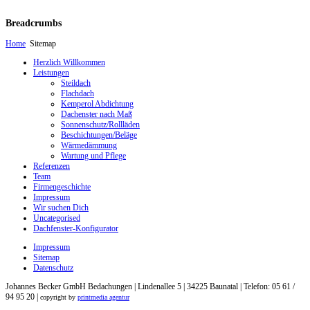
Breadcrumbs
Home
Sitemap
Herzlich Willkommen
Leistungen
Steildach
Flachdach
Kemperol Abdichtung
Dachenster nach Maß
Sonnenschutz/Rollläden
Beschichtungen/Beläge
Wärmedämmung
Wartung und Pflege
Referenzen
Team
Firmengeschichte
Impressum
Wir suchen Dich
Uncategorised
Dachfenster-Konfigurator
Impressum
Sitemap
Datenschutz
Johannes Becker GmbH Bedachungen | Lindenallee 5 | 34225 Baunatal | Telefon: 05 61 /
94 95 20 |
copyright by
printmedia agentur