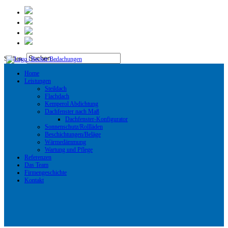
Suchen...
Home
Leistungen
Steildach
Flachdach
Kemperol Abdichtung
Dachfenster nach Maß
Dachfenster-Konfigurator
Sonnenschutz/Rollläden
Beschichtungen/Beläge
Wärmedämmung
Wartung und Pflege
Referenzen
Das Team
Firmengeschichte
Kontakt