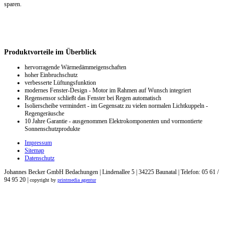
sparen.
Produktvorteile im Überblick
hervorragende Wärmedämmeigenschaften
hoher Einbruchschutz
verbesserte Lüftungsfunktion
modernes Fenster-Design - Motor im Rahmen auf Wunsch integriert
Regensensor schließt das Fenster bei Regen automatisch
Isolierscheibe vermindert - im Gegensatz zu vielen normalen Lichtkuppeln -
Regengeräusche
10 Jahre Garantie - ausgenommen Elektrokomponenten und vormontierte
Sonnenschutzprodukte
Impressum
Sitemap
Datenschutz
Johannes Becker GmbH Bedachungen | Lindenallee 5 | 34225 Baunatal | Telefon: 05 61 /
94 95 20 |
copyright by
printmedia agentur